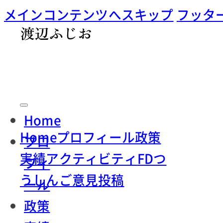
メインコンテンツへスキップ
フッタ
Home
Home
プロフィール
政策
プロ
実績
アクティビティ
FDつ
フィ
うしん
ご意見投稿
ール
政策