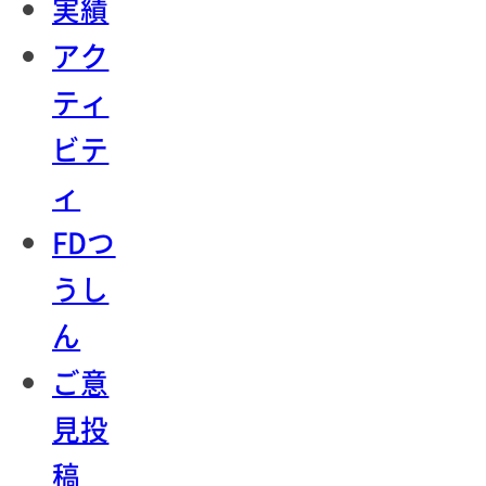
実績
アク
ティ
ビテ
ィ
FDつ
うし
ん
ご意
見投
稿