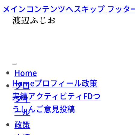
メインコンテンツへスキップ
フッタ
Home
Home
プロフィール
政策
プロ
実績
アクティビティ
FDつ
フィ
うしん
ご意見投稿
ール
政策