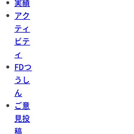
実績
アク
ティ
ビテ
ィ
FDつ
うし
ん
ご意
見投
稿