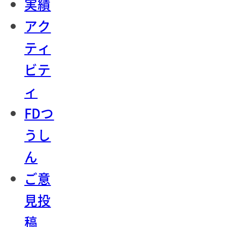
実績
アク
ティ
ビテ
ィ
FDつ
うし
ん
ご意
見投
稿