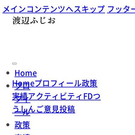
メインコンテンツへスキップ
フッタ
Home
Home
プロフィール
政策
プロ
実績
アクティビティ
FDつ
フィ
うしん
ご意見投稿
ール
政策