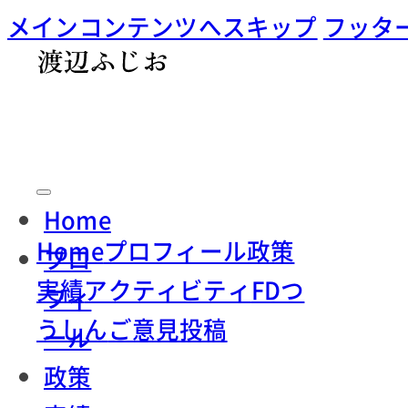
メインコンテンツへスキップ
フッタ
Home
Home
プロフィール
政策
プロ
実績
アクティビティ
FDつ
フィ
うしん
ご意見投稿
ール
政策