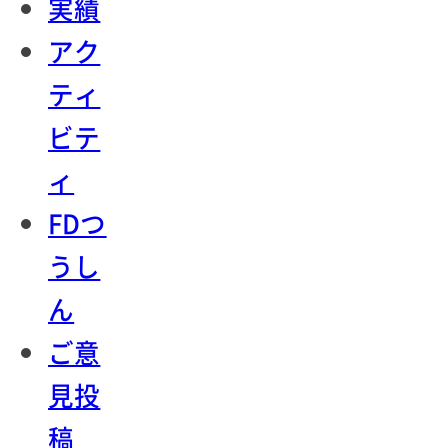
実績
アク
ティ
ビテ
ィ
FDつ
うし
ん
ご意
見投
稿