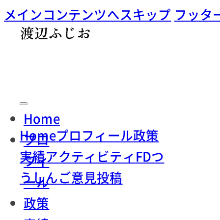
メインコンテンツへスキップ
フッタ
Home
Home
プロフィール
政策
プロ
実績
アクティビティ
FDつ
フィ
うしん
ご意見投稿
ール
政策