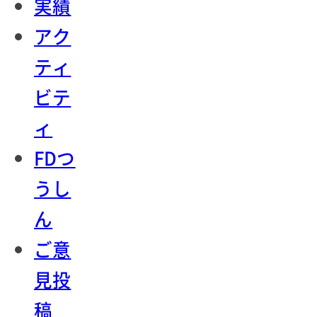
実績
アク
ティ
ビテ
ィ
FDつ
うし
ん
ご意
見投
稿