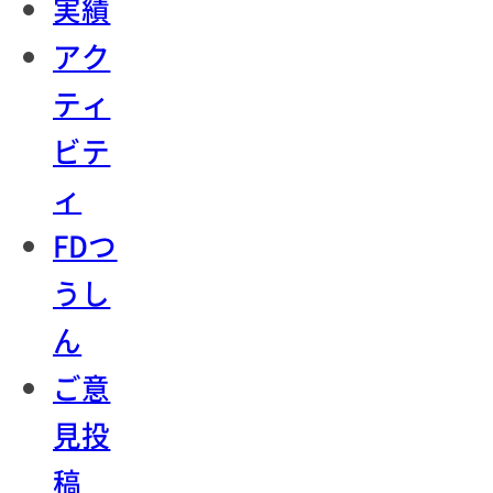
実績
アク
ティ
ビテ
ィ
FDつ
うし
ん
ご意
見投
稿