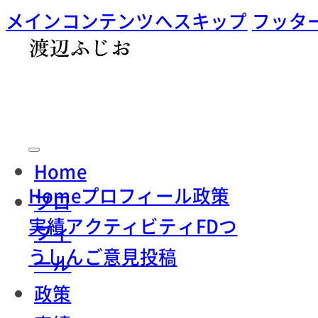
メインコンテンツへスキップ
フッタ
Home
Home
プロフィール
政策
プロ
実績
アクティビティ
FDつ
フィ
うしん
ご意見投稿
ール
政策