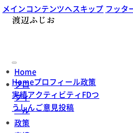
メインコンテンツへスキップ
フッタ
Home
Home
プロフィール
政策
プロ
実績
アクティビティ
FDつ
フィ
うしん
ご意見投稿
ール
政策