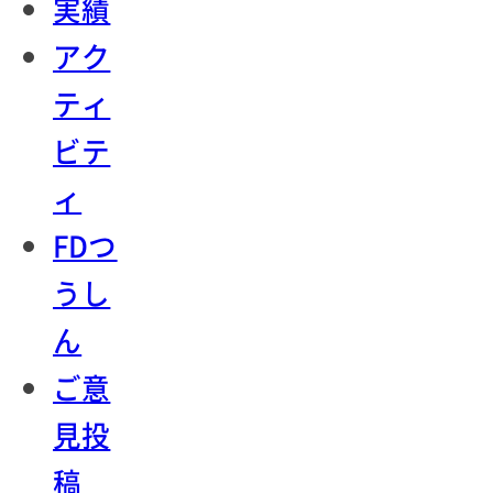
実績
アク
ティ
ビテ
ィ
FDつ
うし
ん
ご意
見投
稿